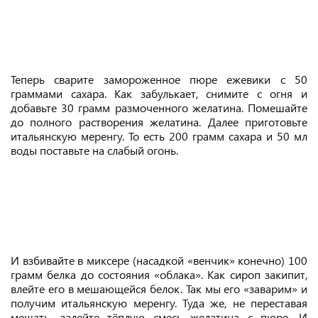
Теперь сварите замороженное пюре ежевики с 50
граммами сахара. Как забулькает, снимите с огня и
добавьте 30 грамм размоченного желатина. Помешайте
до полного растворения желатина. Далее приготовьте
итальянскую меренгу. То есть 200 грамм сахара и 50 мл
воды поставьте на слабый огонь.
И взбивайте в миксере (насадкой «венчик» конечно) 100
грамм белка до состояния «облака». Как сироп закипит,
влейте его в мешающейся белок. Так мы его «заварим» и
получим итальянскую меренгу. Туда же, не переставая
мешать, залейте тёплую смесь желатина с пюре. И