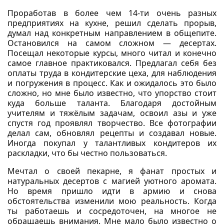
Проработав в более чем 14-ти очень разных
предприятиях на кухне, решил сделать прорыв,
думал над конкретным направлением в общепите.
Остановился на самом сложном — десертах.
Посещал некоторые курсы, много читал и конечно
самое главное практиковался. Предлагал себя без
оплаты труда в кондитерские цеха, для наблюдения
и погружения в процесс. Как и ожидалось это было
сложно, но мне было известно, что упорство стоит
куда больше таланта. Благодаря достойным
учителям и тяжёлым задачам, освоил азы и уже
спустя год проявлял творчество. Все фотографии
делал сам, обновлял рецепты и создавал новые.
Иногда покупал у талантливых кондитеров их
раскладки, что бы честно пользоваться.
Мечтал о своей пекарне, я фанат простых и
натуральных десертов с магией уютного аромата.
Но время пришло идти в армию и снова
обстоятельства изменили мою реальность. Когда
ты работаешь и сосредоточен, на многое не
обращаешь внимания. Мне мало было известно о