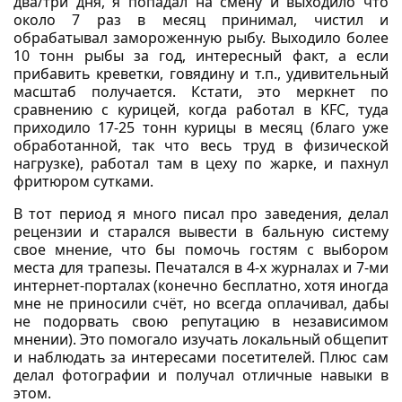
два/три дня, я попадал на смену и выходило что
около 7 раз в месяц принимал, чистил и
обрабатывал замороженную рыбу. Выходило более
10 тонн рыбы за год, интересный факт, а если
прибавить креветки, говядину и т.п., удивительный
масштаб получается. Кстати, это меркнет по
сравнению с курицей, когда работал в KFC, туда
приходило 17-25 тонн курицы в месяц (благо уже
обработанной, так что весь труд в физической
нагрузке), работал там в цеху по жарке, и пахнул
фритюром сутками.
В тот период я много писал про заведения, делал
рецензии и старался вывести в бальную систему
свое мнение, что бы помочь гостям с выбором
места для трапезы. Печатался в 4-х журналах и 7-ми
интернет-порталах (конечно бесплатно, хотя иногда
мне не приносили счёт, но всегда оплачивал, дабы
не подорвать свою репутацию в независимом
мнении). Это помогало изучать локальный общепит
и наблюдать за интересами посетителей. Плюс сам
делал фотографии и получал отличные навыки в
этом.